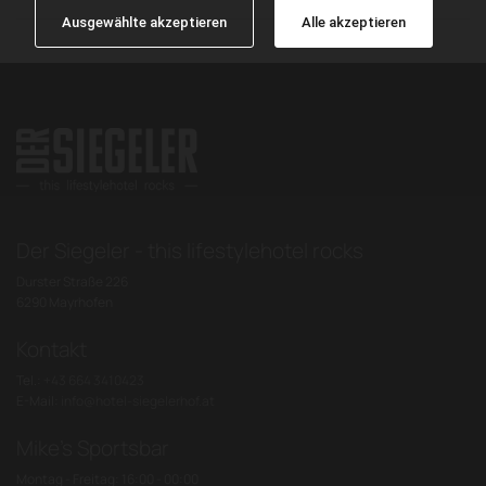
Ausgewählte akzeptieren
Alle akzeptieren
Der Siegeler - this lifestylehotel rocks
Durster Straße 226
6290 Mayrhofen
Kontakt
Tel.:
+43 664 3410423
E-Mail:
info@hotel-siegelerhof.at
Mike's Sportsbar
Montag - Freitag: 16:00 - 00:00